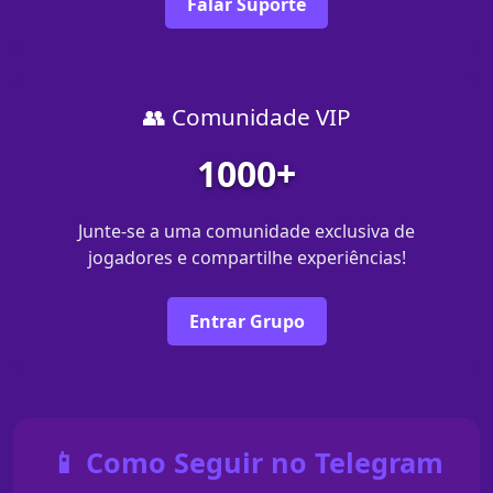
Falar Suporte
👥 Comunidade VIP
1000+
Junte-se a uma comunidade exclusiva de
jogadores e compartilhe experiências!
Entrar Grupo
📱 Como Seguir no Telegram