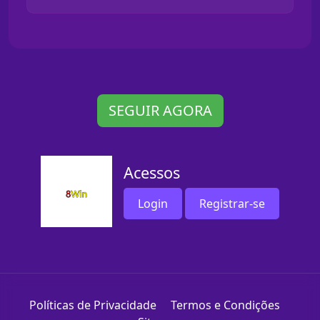
SEGUIR AGORA
Acessos
Login
Registrar-se
Políticas de Privacidade
Termos e Condições