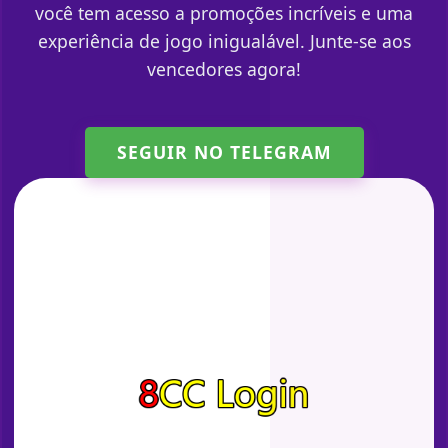
você tem acesso a promoções incríveis e uma
experiência de jogo inigualável. Junte-se aos
vencedores agora!
SEGUIR NO TELEGRAM