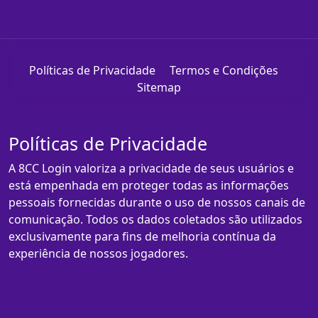
Políticas de Privacidade
Termos e Condições
Sitemap
Políticas de Privacidade
A 8CC Login valoriza a privacidade de seus usuários e
está empenhada em proteger todas as informações
pessoais fornecidas durante o uso de nossos canais de
comunicação. Todos os dados coletados são utilizados
exclusivamente para fins de melhoria contínua da
experiência de nossos jogadores.