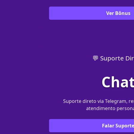
Ver Bônus
💬 Suporte Di
Cha
Suporte direto via Telegram, r
atendimento persona
Falar Suport