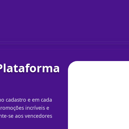
Plataforma
no cadastro e em cada
romoções incríveis e
unte-se aos vencedores