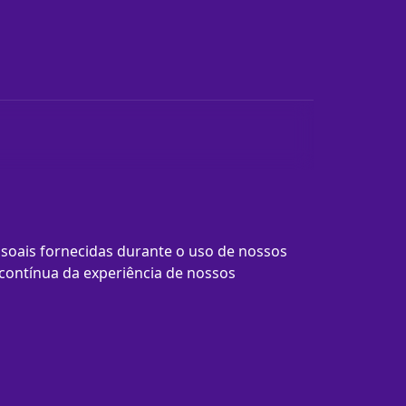
ssoais fornecidas durante o uso de nossos
 contínua da experiência de nossos