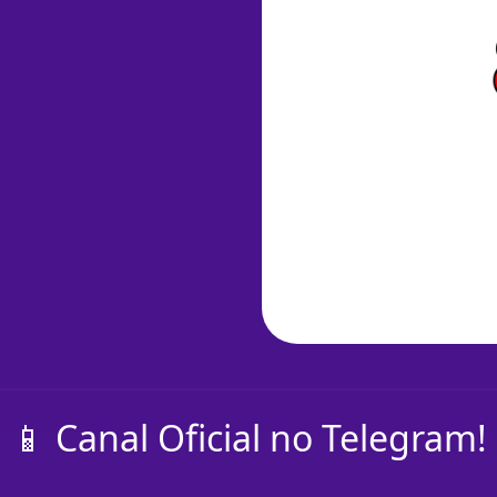
📱 Canal Oficial no Telegram!