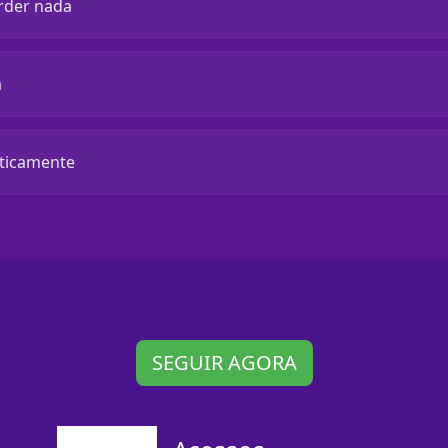
erder nada
a
aticamente
SEGUIR AGORA