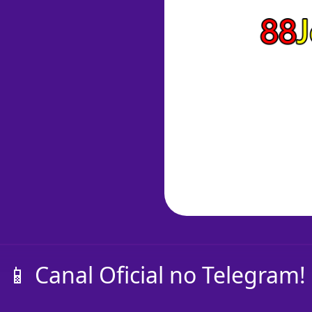
📱 Canal Oficial no Telegram!