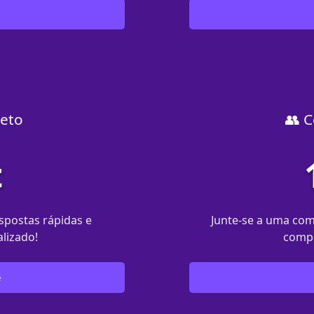
reto
👥 
t
espostas rápidas e
Junte-se a uma com
lizado!
compa
e