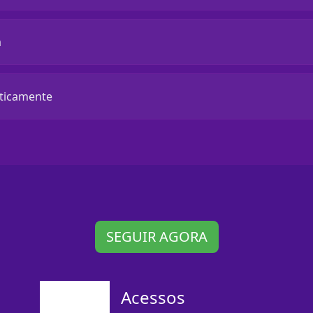
a
aticamente
SEGUIR AGORA
Acessos