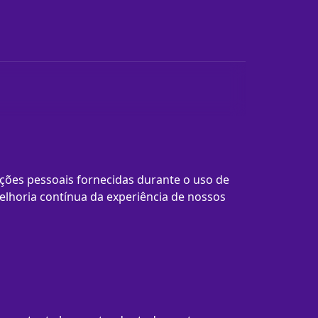
ções pessoais fornecidas durante o uso de
elhoria contínua da experiência de nossos