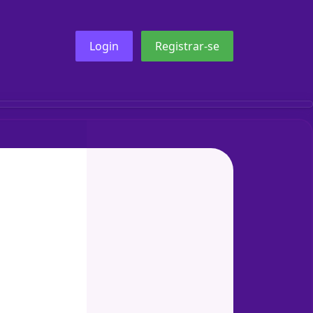
Login
Registrar-se