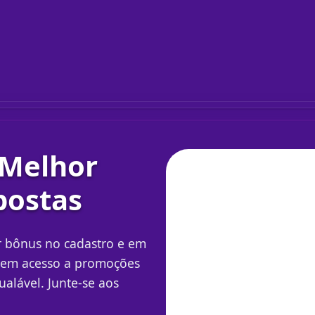
 Melhor
postas
r bônus no cadastro e em
 tem acesso a promoções
ualável. Junte-se aos