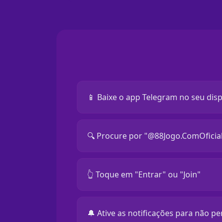
📱 Baixe o app Telegram no seu disp
🔍 Procure por "@88Jogo.ComOficia
👆 Toque em "Entrar" ou "Join"
🔔 Ative as notificações para não p