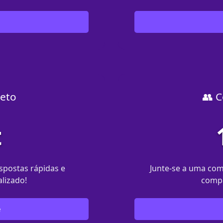
reto
👥 
t
espostas rápidas e
Junte-se a uma com
lizado!
compa
e