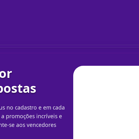
or
postas
us no cadastro e em cada
 a promoções incríveis e
unte-se aos vencedores