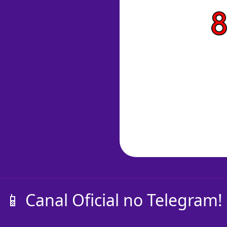
📱 Canal Oficial no Telegram!