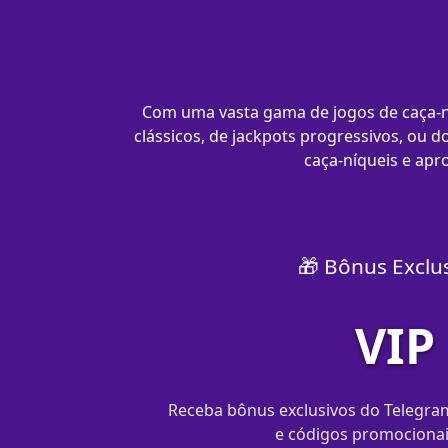
Com uma vasta gama de jogos de caça-níq
clássicos, de jackpots progressivos, ou
caça-níqueis e apr
🎁 Bônus Exclu
VIP
Receba bônus exclusivos do Telegra
e códigos promocionai