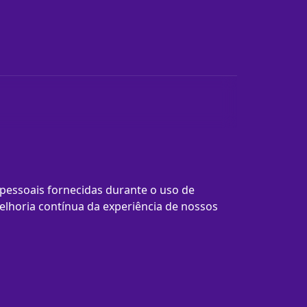
pessoais fornecidas durante o uso de
elhoria contínua da experiência de nossos