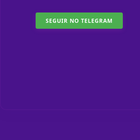
SEGUIR NO TELEGRAM