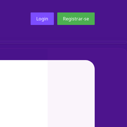
Login
Registrar-se