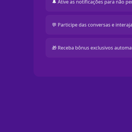
🔔 Ative as notificações para não p
💬 Participe das conversas e interaj
🎁 Receba bônus exclusivos autom