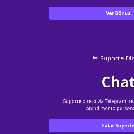
Ver Bônus
💬 Suporte Di
Cha
Suporte direto via Telegram, r
atendimento persona
Falar Suport