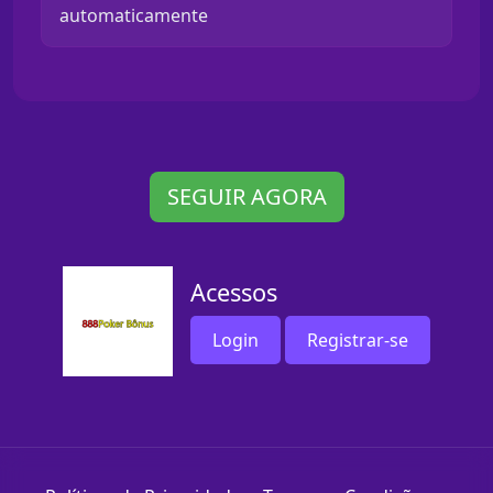
automaticamente
SEGUIR AGORA
Acessos
Login
Registrar-se