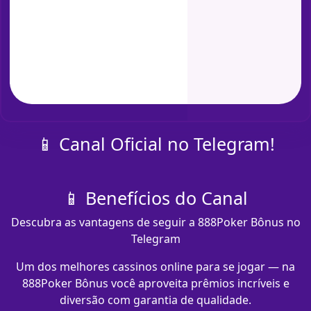
📱 Canal Oficial no Telegram!
📱 Benefícios do Canal
Descubra as vantagens de seguir a 888Poker Bônus no
Telegram
Um dos melhores cassinos online para se jogar — na
888Poker Bônus você aproveita prêmios incríveis e
diversão com garantia de qualidade.