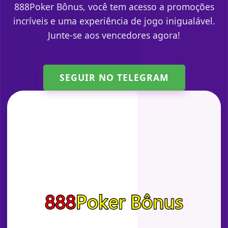
888Poker Bônus, você tem acesso a promoções
incríveis e uma experiência de jogo inigualável.
Junte-se aos vencedores agora!
SEGUIR NO TELEGRAM