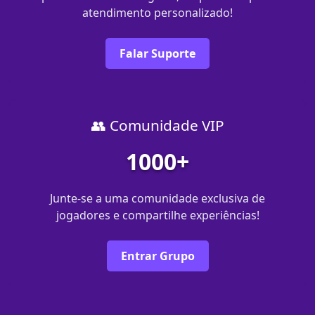
atendimento personalizado!
Falar Suporte
👥 Comunidade VIP
1000+
Junte-se a uma comunidade exclusiva de
jogadores e compartilhe experiências!
Entrar Grupo