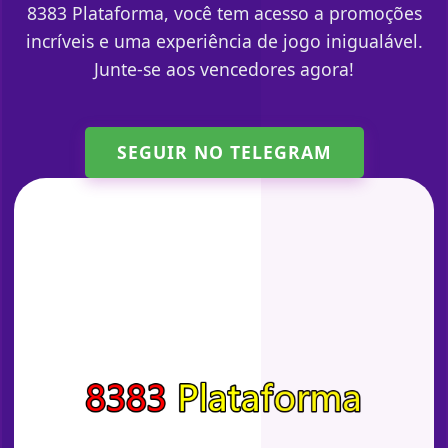
8383 Plataforma, você tem acesso a promoções
incríveis e uma experiência de jogo inigualável.
Junte-se aos vencedores agora!
SEGUIR NO TELEGRAM