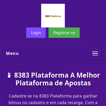
Login
Registrar-se
Menu
📱 8383 Plataforma A Melhor
Plataforma de Apostas
Cadastre-se na 8383 Plataforma para ganhar
bônus no cadastro e em cada recarga. Com a