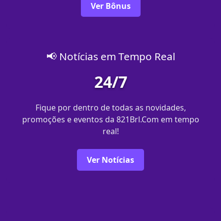
Ver Bônus
📢 Notícias em Tempo Real
24/7
Fique por dentro de todas as novidades,
promoções e eventos da 821Brl.Com em tempo
real!
Ver Notícias