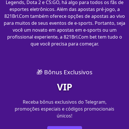
Legends, Dota 2 e CS:GO, há algo para todos os fãs de
esportes eletrônicos. Além das apostas pré-jogo, a
821Brl.Com também oferece opções de apostas ao vivo
para muitos de seus eventos de e-sports. Portanto, seja
você um novato em apostas em e-sports ou um
profissional experiente, a 821Brl.Com bet tem tudo o
que você precisa para começar.
🎁 Bônus Exclusivos
VIP
Receba bônus exclusivos do Telegram,
promoções especiais e códigos promocionais
únicos!