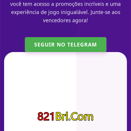
você tem acesso a promoções incríveis e uma
experiência de jogo inigualável. Junte-se aos
vencedores agora!
SEGUIR NO TELEGRAM