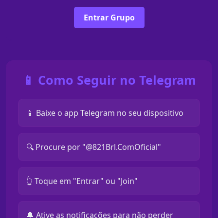
Entrar Grupo
📱 Como Seguir no Telegram
📱 Baixe o app Telegram no seu dispositivo
🔍 Procure por "@821Brl.ComOficial"
👆 Toque em "Entrar" ou "Join"
🔔 Ative as notificações para não perder