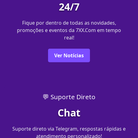
24/7
Fique por dentro de todas as novidades,
promoções e eventos da 7XX.Com em tempo
real!
Ver Notícias
💬 Suporte Direto
Chat
Suporte direto via Telegram, respostas rápidas e
atendimento personalizado!