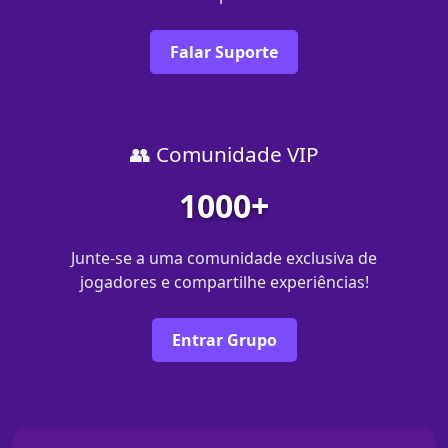
Falar Suporte
👥 Comunidade VIP
1000+
Junte-se a uma comunidade exclusiva de
jogadores e compartilhe experiências!
Entrar Grupo