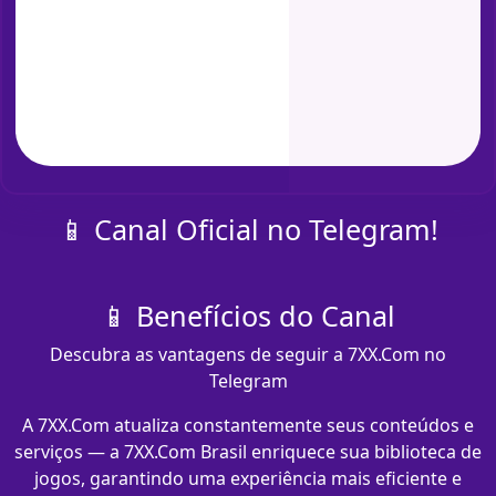
📱 Canal Oficial no Telegram!
📱 Benefícios do Canal
Descubra as vantagens de seguir a 7XX.Com no
Telegram
A 7XX.Com atualiza constantemente seus conteúdos e
serviços — a 7XX.Com Brasil enriquece sua biblioteca de
jogos, garantindo uma experiência mais eficiente e