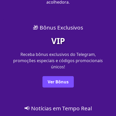
acolhedora.
🎁 Bônus Exclusivos
VIP
Receba bônus exclusivos do Telegram,
promoções especiais e códigos promocionais
únicos!
Ver Bônus
📢 Notícias em Tempo Real