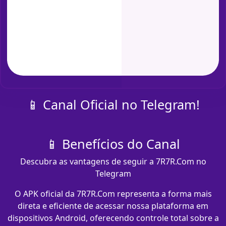
📱 Canal Oficial no Telegram!
📱 Benefícios do Canal
Descubra as vantagens de seguir a 7R7R.Com no
Telegram
O APK oficial da 7R7R.Com representa a forma mais
direta e eficiente de acessar nossa plataforma em
dispositivos Android, oferecendo controle total sobre a