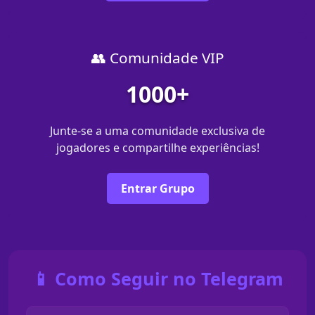
👥 Comunidade VIP
1000+
Junte-se a uma comunidade exclusiva de
jogadores e compartilhe experiências!
Entrar Grupo
📱 Como Seguir no Telegram