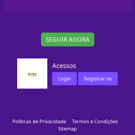
SEGUIR AGORA
Acessos
Login
Registrar-se
Políticas de Privacidade
Termos e Condições
Sitemap