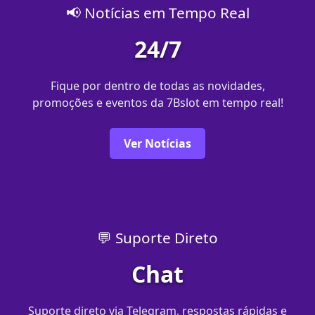
📢 Notícias em Tempo Real
24/7
Fique por dentro de todas as novidades,
promoções e eventos da 7Bslot em tempo real!
Ver Notícias
💬 Suporte Direto
Chat
Suporte direto via Telegram, respostas rápidas e