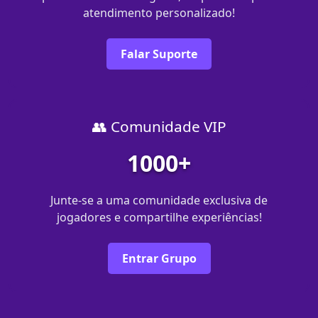
atendimento personalizado!
Falar Suporte
👥 Comunidade VIP
1000+
Junte-se a uma comunidade exclusiva de
jogadores e compartilhe experiências!
Entrar Grupo