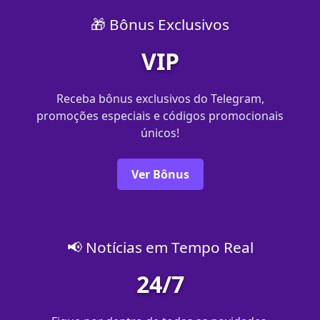
🎁 Bônus Exclusivos
VIP
Receba bônus exclusivos do Telegram,
promoções especiais e códigos promocionais
únicos!
Ver Bônus
📢 Notícias em Tempo Real
24/7