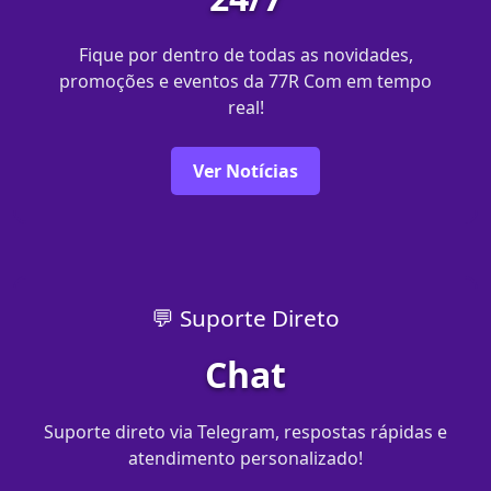
Fique por dentro de todas as novidades,
promoções e eventos da 77R Com em tempo
real!
Ver Notícias
💬 Suporte Direto
Chat
Suporte direto via Telegram, respostas rápidas e
atendimento personalizado!