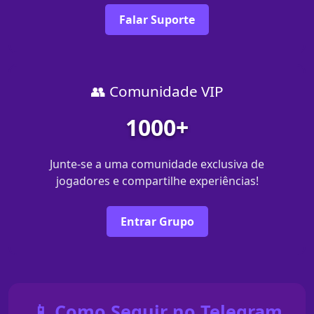
Falar Suporte
👥 Comunidade VIP
1000+
Junte-se a uma comunidade exclusiva de
jogadores e compartilhe experiências!
Entrar Grupo
📱 Como Seguir no Telegram