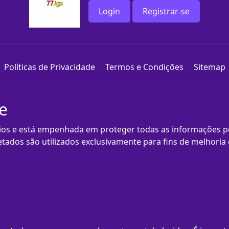
Login
Registrar-se
Políticas de Privacidade
Termos e Condições
Sitemap
de
ários e está empenhada em proteger todas as informações p
tados são utilizados exclusivamente para fins de melhoria