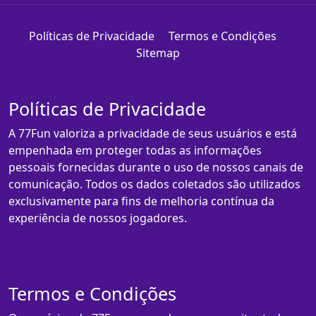
Políticas de Privacidade
Termos e Condições
Sitemap
Políticas de Privacidade
A 77Fun valoriza a privacidade de seus usuários e está
empenhada em proteger todas as informações
pessoais fornecidas durante o uso de nossos canais de
comunicação. Todos os dados coletados são utilizados
exclusivamente para fins de melhoria contínua da
experiência de nossos jogadores.
Termos e Condições