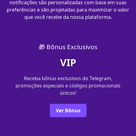
notificações são personalizadas com base em suas
preferências e são projetadas para maximizar o valor
que você recebe da nossa plataforma.
🎁 Bônus Exclusivos
VIP
Receba bônus exclusivos do Telegram,
promoções especiais e códigos promocionais
únicos!
Ver Bônus