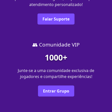
atendimento personalizado!
Falar Suporte
👥 Comunidade VIP
1000+
Junte-se a uma comunidade exclusiva de
jogadores e compartilhe experiências!
Entrar Grupo