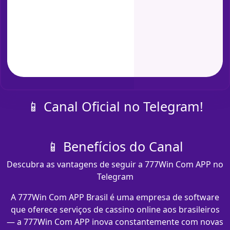
📱 Canal Oficial no Telegram!
📱 Benefícios do Canal
Descubra as vantagens de seguir a 777Win Com APP no
Telegram
A 777Win Com APP Brasil é uma empresa de software
que oferece serviços de cassino online aos brasileiros
— a 777Win Com APP inova constantemente com novas