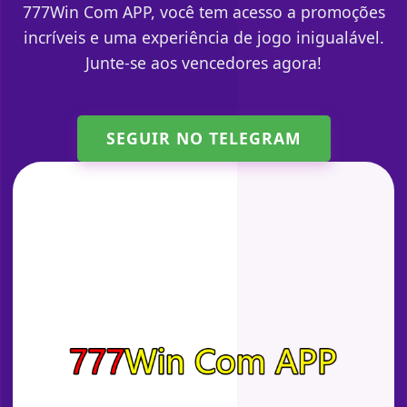
777Win Com APP, você tem acesso a promoções
incríveis e uma experiência de jogo inigualável.
Junte-se aos vencedores agora!
SEGUIR NO TELEGRAM