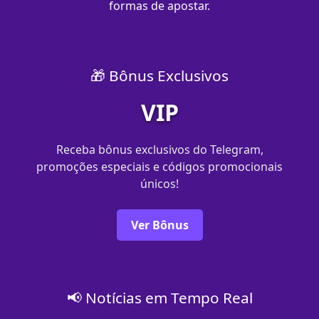
formas de apostar.
🎁 Bônus Exclusivos
VIP
Receba bônus exclusivos do Telegram,
promoções especiais e códigos promocionais
únicos!
Ver Bônus
📢 Notícias em Tempo Real