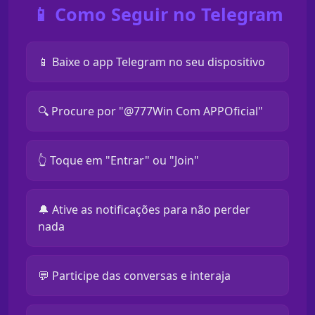
📱 Como Seguir no Telegram
📱 Baixe o app Telegram no seu dispositivo
🔍 Procure por "@777Win Com APPOficial"
👆 Toque em "Entrar" ou "Join"
🔔 Ative as notificações para não perder
nada
💬 Participe das conversas e interaja