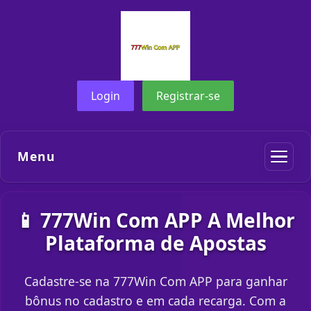
Login
Registrar-se
Menu
📱 777Win Com APP A Melhor
Plataforma de Apostas
Cadastre-se na 777Win Com APP para ganhar
bônus no cadastro e em cada recarga. Com a