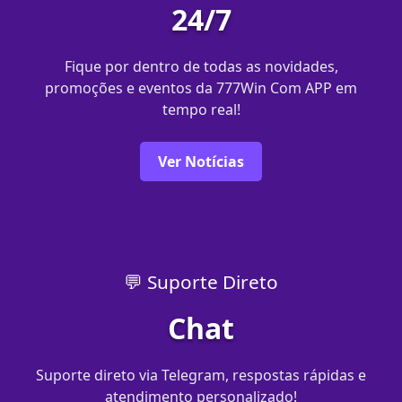
24/7
Fique por dentro de todas as novidades,
promoções e eventos da 777Win Com APP em
tempo real!
Ver Notícias
💬 Suporte Direto
Chat
Suporte direto via Telegram, respostas rápidas e
atendimento personalizado!