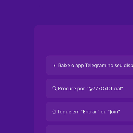
📱 Baixe o app Telegram no seu disp
🔍 Procure por "@777OxOficial"
👆 Toque em "Entrar" ou "Join"