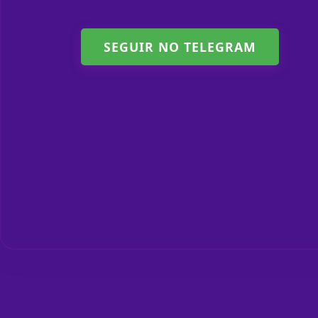
SEGUIR NO TELEGRAM