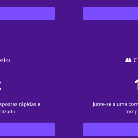
reto
👥 
t
espostas rápidas e
Junte-se a uma com
lizado!
compa
e