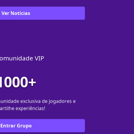
Ver Notícias
Comunidade VIP
1000+
unidade exclusiva de jogadores e
rtilhe experiências!
Entrar Grupo