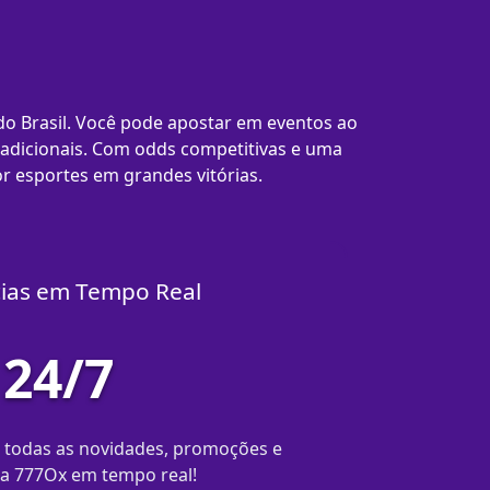
o Brasil. Você pode apostar em eventos ao
tradicionais. Com odds competitivas e uma
r esportes em grandes vitórias.
cias em Tempo Real
24/7
e todas as novidades, promoções e
a 777Ox em tempo real!