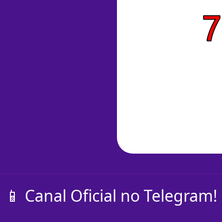
📱 Canal Oficial no Telegram!