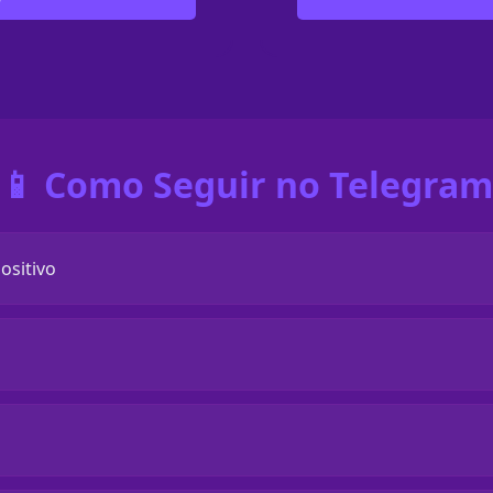
📱 Como Seguir no Telegram
ositivo