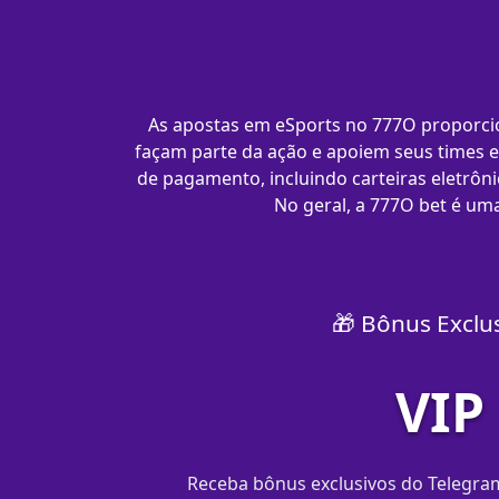
As apostas em eSports no 777O proporcio
façam parte da ação e apoiem seus times e
de pagamento, incluindo carteiras eletrônic
No geral, a 777O bet é um
🎁 Bônus Exclu
VIP
Receba bônus exclusivos do Telegra