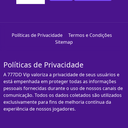
Políticas de Privacidade
Termos e Condições
Sitemap
Políticas de Privacidade
A 777DD Vip valoriza a privacidade de seus usuários e
está empenhada em proteger todas as informações
pessoais fornecidas durante o uso de nossos canais de
comunicação. Todos os dados coletados são utilizados
exclusivamente para fins de melhoria contínua da
experiência de nossos jogadores.