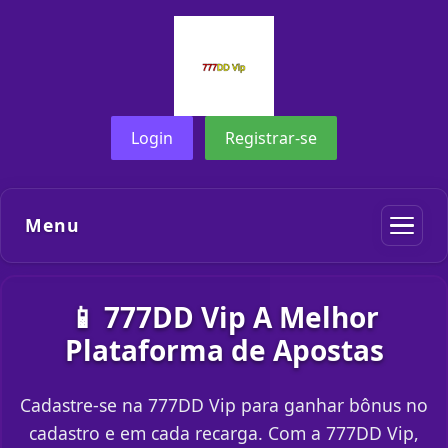
Login
Registrar-se
Menu
📱 777DD Vip A Melhor
Plataforma de Apostas
Cadastre-se na 777DD Vip para ganhar bônus no
cadastro e em cada recarga. Com a 777DD Vip,