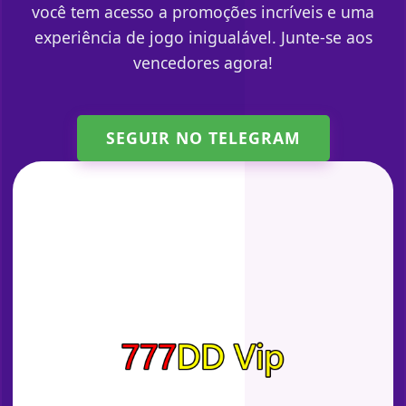
você tem acesso a promoções incríveis e uma
experiência de jogo inigualável. Junte-se aos
vencedores agora!
SEGUIR NO TELEGRAM