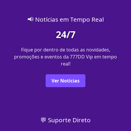
📢 Notícias em Tempo Real
24/7
Fique por dentro de todas as novidades,
promoções e eventos da 777DD Vip em tempo
real!
Ver Notícias
💬 Suporte Direto