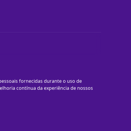
pessoais fornecidas durante o uso de
elhoria contínua da experiência de nossos