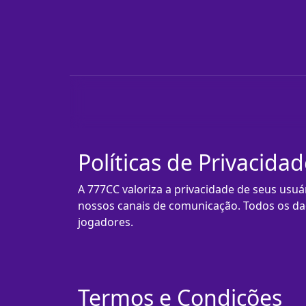
Políticas de Privacida
A 777CC valoriza a privacidade de seus usu
nossos canais de comunicação. Todos os dad
jogadores.
Termos e Condições