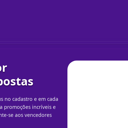
or
postas
s no cadastro e em cada
a promoções incríveis e
unte-se aos vencedores