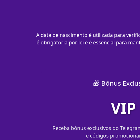
A data de nascimento é utilizada para verifi
é obrigatória por lei e é essencial para ma
🎁 Bônus Exclu
VIP
Receba bônus exclusivos do Telegra
e códigos promocionai