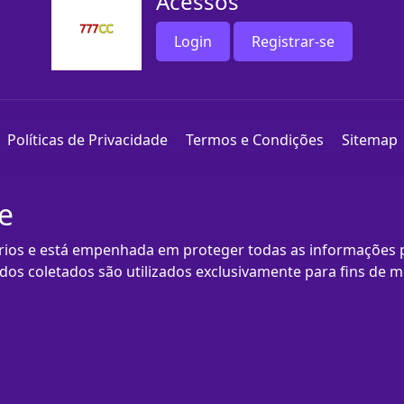
Acessos
Login
Registrar-se
Políticas de Privacidade
Termos e Condições
Sitemap
de
ários e está empenhada em proteger todas as informações 
os coletados são utilizados exclusivamente para fins de m