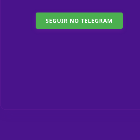
SEGUIR NO TELEGRAM