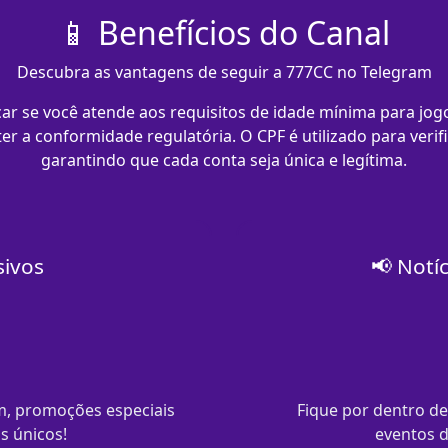
📱 Benefícios do Canal
Descubra as vantagens de seguir a 777CC no Telegram
car se você atende aos requisitos de idade mínima para jogo
nter a conformidade regulatória. O CPF é utilizado para veri
garantindo que cada conta seja única e legítima.
sivos
📢 Notí
m, promoções especiais
Fique por dentro d
s únicos!
eventos d