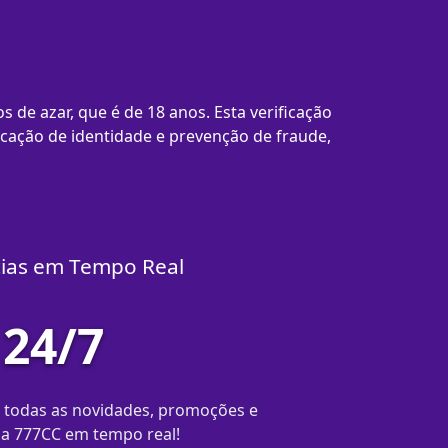
s de azar, que é de 18 anos. Esta verificação
ficação de identidade e prevenção de fraude,
cias em Tempo Real
24/7
e todas as novidades, promoções e
a 777CC em tempo real!