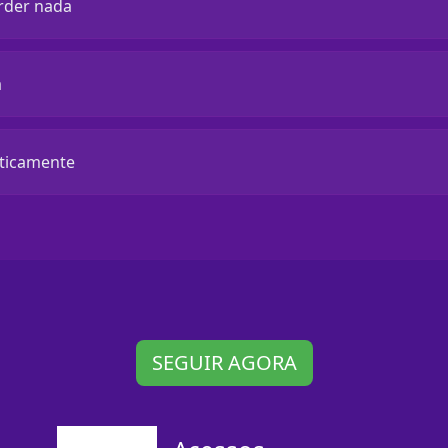
erder nada
a
aticamente
SEGUIR AGORA