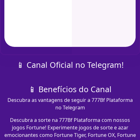
📱 Canal Oficial no Telegram!
📱 Benefícios do Canal
Descubra as vantagens de seguir a 777Bf Plataforma
no Telegram
Descubra a sorte na 777Bf Plataforma com nossos
jogos Fortune! Experimente jogos de sorte e azar
emocionantes como Fortune Tiger, Fortune OX, Fortune