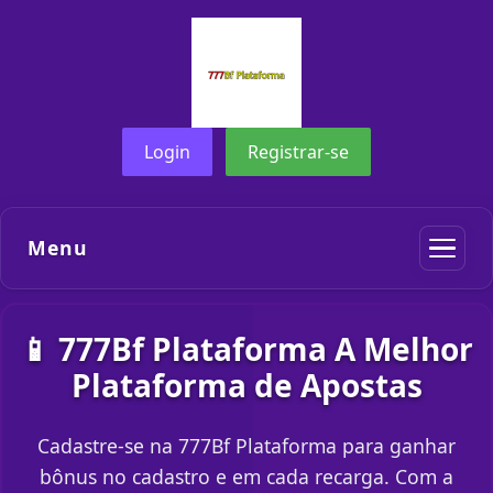
Login
Registrar-se
Menu
📱 777Bf Plataforma A Melhor
Plataforma de Apostas
Cadastre-se na 777Bf Plataforma para ganhar
bônus no cadastro e em cada recarga. Com a