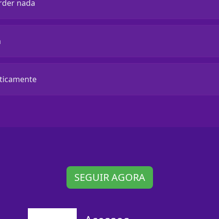
erder nada
a
aticamente
SEGUIR AGORA