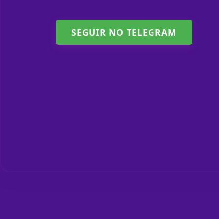
SEGUIR NO TELEGRAM