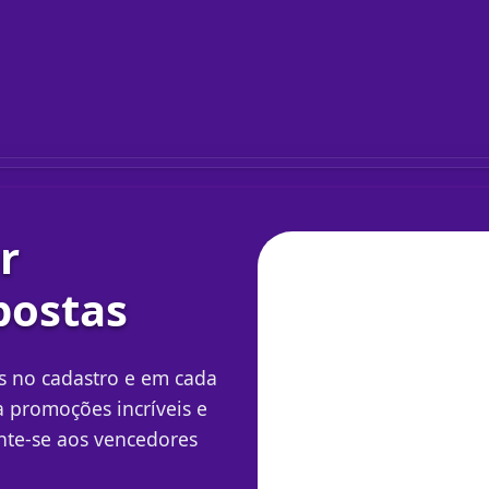
r
postas
s no cadastro e em cada
a promoções incríveis e
unte-se aos vencedores