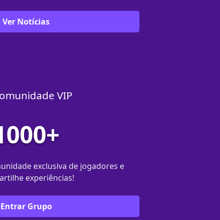
Ver Notícias
Comunidade VIP
1000+
unidade exclusiva de jogadores e
rtilhe experiências!
Entrar Grupo