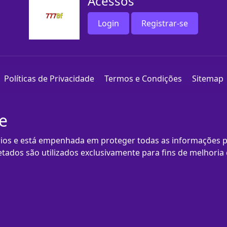
Acessos
Login
Registrar-se
Políticas de Privacidade
Termos e Condições
Sitemap
de
ários e está empenhada em proteger todas as informações 
tados são utilizados exclusivamente para fins de melhoria