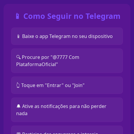
📱 Como Seguir no Telegram
📱 Baixe o app Telegram no seu dispositivo
🔍 Procure por "@7777 Com
PlataformaOficial"
👆 Toque em "Entrar" ou "Join"
🔔 Ative as notificações para não perder
nada