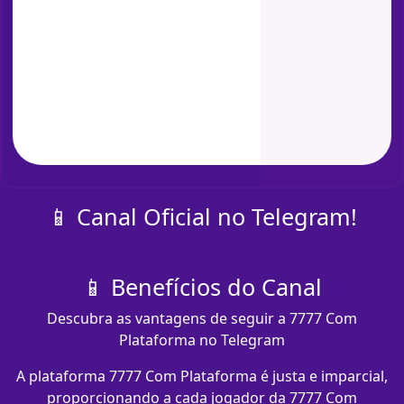
📱 Canal Oficial no Telegram!
📱 Benefícios do Canal
Descubra as vantagens de seguir a 7777 Com
Plataforma no Telegram
A plataforma 7777 Com Plataforma é justa e imparcial,
proporcionando a cada jogador da 7777 Com