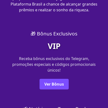
Plataforma Brasil a chance de alcançar grandes
prêmios e realizar o sonho da riqueza.
🎁 Bônus Exclusivos
VIP
Receba bônus exclusivos do Telegram,
promoções especiais e códigos promocionais
únicos!
Ver Bônus