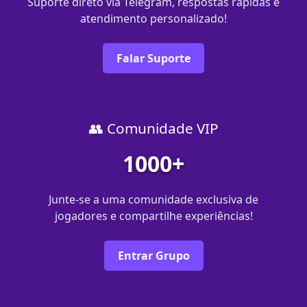
Suporte direto via Telegram, respostas rápidas e
atendimento personalizado!
Falar Suporte
👥 Comunidade VIP
1000+
Junte-se a uma comunidade exclusiva de
jogadores e compartilhe experiências!
Entrar Grupo