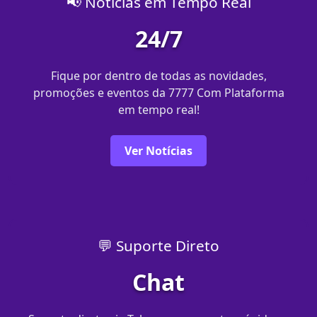
📢 Notícias em Tempo Real
24/7
Fique por dentro de todas as novidades,
promoções e eventos da 7777 Com Plataforma
em tempo real!
Ver Notícias
💬 Suporte Direto
Chat