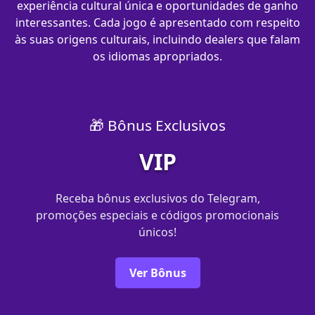
experiência cultural única e oportunidades de ganho
interessantes. Cada jogo é apresentado com respeito
às suas origens culturais, incluindo dealers que falam
os idiomas apropriados.
🎁 Bônus Exclusivos
VIP
Receba bônus exclusivos do Telegram,
promoções especiais e códigos promocionais
únicos!
Ver Bônus