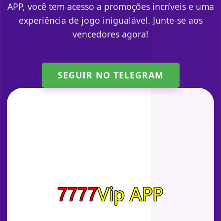
APP, você tem acesso a promoções incríveis e uma
experiência de jogo inigualável. Junte-se aos
vencedores agora!
SEGUIR NO TELEGRAM