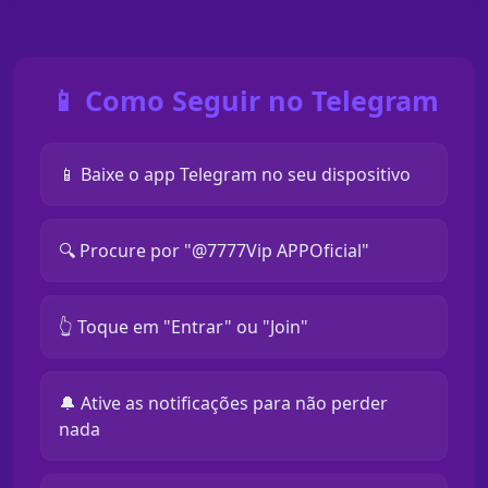
📱 Como Seguir no Telegram
📱 Baixe o app Telegram no seu dispositivo
🔍 Procure por "@7777Vip APPOficial"
👆 Toque em "Entrar" ou "Join"
🔔 Ative as notificações para não perder
nada