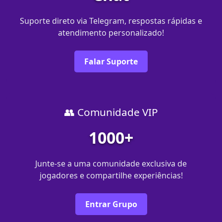
Suporte direto via Telegram, respostas rápidas e
atendimento personalizado!
Falar Suporte
👥 Comunidade VIP
1000+
Junte-se a uma comunidade exclusiva de
jogadores e compartilhe experiências!
Entrar Grupo