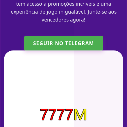
tem acesso a promoções incríveis e uma
experiência de jogo inigualável. Junte-se aos
vencedores agora!
SEGUIR NO TELEGRAM