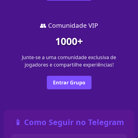
👥 Comunidade VIP
1000+
Junte-se a uma comunidade exclusiva de
jogadores e compartilhe experiências!
Entrar Grupo
📱 Como Seguir no Telegram