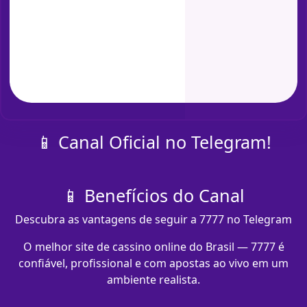
📱 Canal Oficial no Telegram!
📱 Benefícios do Canal
Descubra as vantagens de seguir a 7777 no Telegram
O melhor site de cassino online do Brasil — 7777 é
confiável, profissional e com apostas ao vivo em um
ambiente realista.