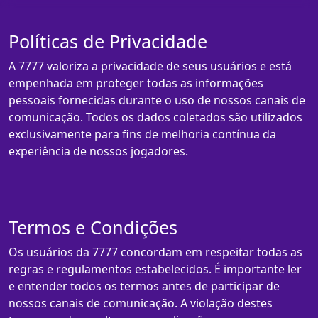
Políticas de Privacidade
A 7777 valoriza a privacidade de seus usuários e está
empenhada em proteger todas as informações
pessoais fornecidas durante o uso de nossos canais de
comunicação. Todos os dados coletados são utilizados
exclusivamente para fins de melhoria contínua da
experiência de nossos jogadores.
Termos e Condições
Os usuários da 7777 concordam em respeitar todas as
regras e regulamentos estabelecidos. É importante ler
e entender todos os termos antes de participar de
nossos canais de comunicação. A violação destes