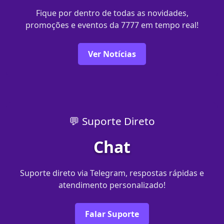
Fique por dentro de todas as novidades,
promoções e eventos da 7777 em tempo real!
Ver Notícias
💬 Suporte Direto
Chat
Suporte direto via Telegram, respostas rápidas e
atendimento personalizado!
Falar Suporte