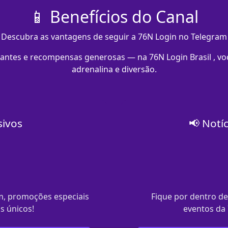
📱 Benefícios do Canal
Descubra as vantagens de seguir a 76N Login no Telegram
antes e recompensas generosas — na 76N Login Brasil , v
adrenalina e diversão.
sivos
📢 Notí
m, promoções especiais
Fique por dentro d
s únicos!
eventos da