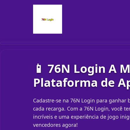
📱 76N Login A 
Plataforma de A
Cadastre-se na 76N Login para ganhar 
cada recarga. Com a 76N Login, você t
incríveis e uma experiência de jogo inig
vencedores agora!