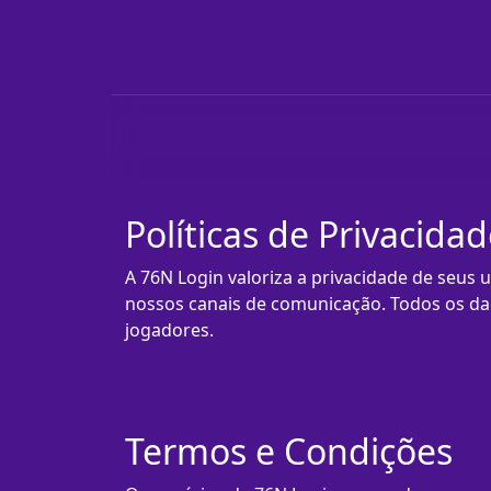
Políticas de Privacida
A 76N Login valoriza a privacidade de seus
nossos canais de comunicação. Todos os dad
jogadores.
Termos e Condições