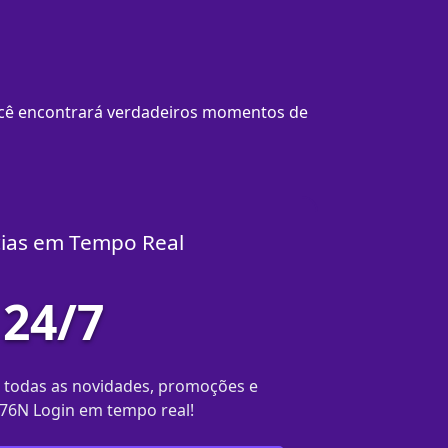
ocê encontrará verdadeiros momentos de
cias em Tempo Real
24/7
e todas as novidades, promoções e
 76N Login em tempo real!