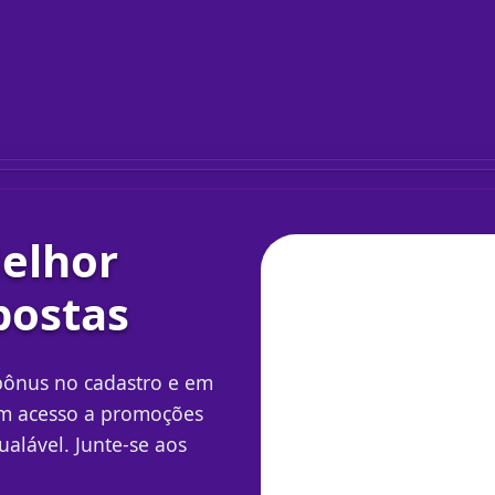
Melhor
postas
bônus no cadastro e em
em acesso a promoções
ualável. Junte-se aos