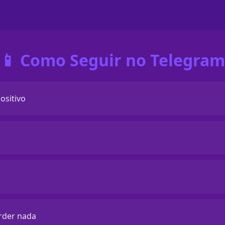
📱 Como Seguir no Telegram
ositivo
erder nada