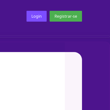
Login
Registrar-se