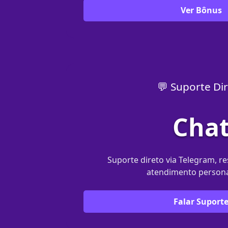
Ver Bônus
💬 Suporte Di
Cha
Suporte direto via Telegram, r
atendimento persona
Falar Suport