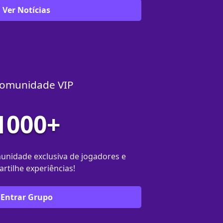
Ver Notícias
Comunidade VIP
1000+
unidade exclusiva de jogadores e
rtilhe experiências!
Entrar Grupo