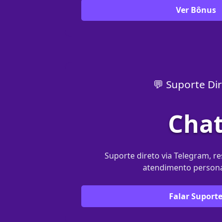
Ver Bônus
💬 Suporte Di
Cha
Suporte direto via Telegram, r
atendimento persona
Falar Suport