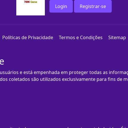
Login
Registrar-se
Políticas de Privacidade
Termos e Condições
Sitemap
de
s usuários e está empenhada em proteger todas as informaç
os coletados são utilizados exclusivamente para fins de m