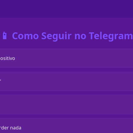
📱 Como Seguir no Telegram
ositivo
"
erder nada