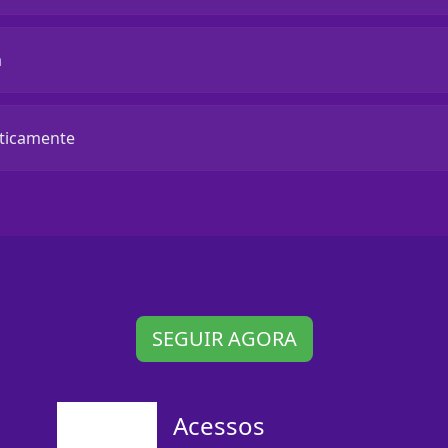
a
aticamente
SEGUIR AGORA
Acessos