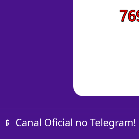
📱 Canal Oficial no Telegram!