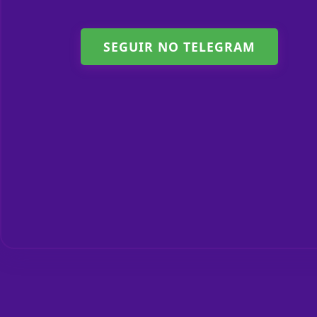
SEGUIR NO TELEGRAM