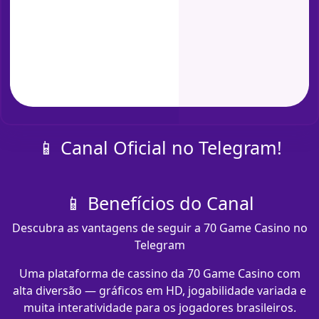
📱 Canal Oficial no Telegram!
📱 Benefícios do Canal
Descubra as vantagens de seguir a 70 Game Casino no
Telegram
Uma plataforma de cassino da 70 Game Casino com
alta diversão — gráficos em HD, jogabilidade variada e
muita interatividade para os jogadores brasileiros.