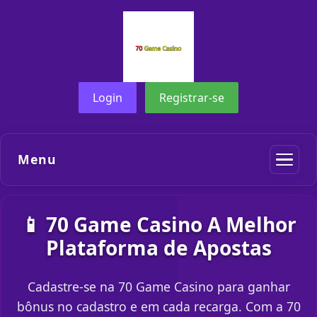
Login
Registrar-se
Menu
📱 70 Game Casino A Melhor
Plataforma de Apostas
Cadastre-se na 70 Game Casino para ganhar
bônus no cadastro e em cada recarga. Com a 70