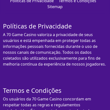
Políticas de Privacidade
Termos e Condições
Sitemap
Políticas de Privacidade
A 70 Game Casino valoriza a privacidade de seus
usuários e está empenhada em proteger todas as
informações pessoais fornecidas durante o uso de
nossos canais de comunicação. Todos os dados
coletados são utilizados exclusivamente para fins de
melhoria contínua da experiência de nossos jogadores.
Termos e Condições
Os usuários da 70 Game Casino concordam em
respeitar todas as regras e regulamentos