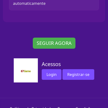
automaticamente
SEGUIR AGORA
Acessos
Login
Registrar-se