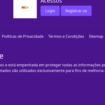
Acessos
Login
Registrar-se
Políticas de Privacidade
Termos e Condições
Sitemap
de
rios e está empenhada em proteger todas as informações p
tados são utilizados exclusivamente para fins de melhoria