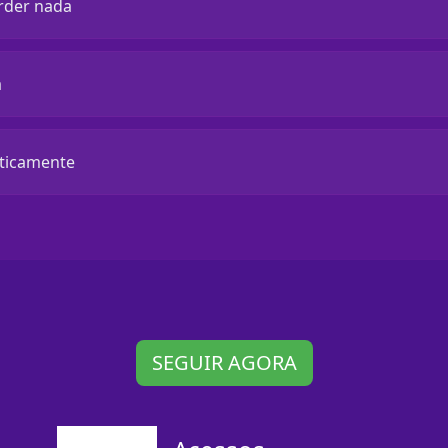
erder nada
a
aticamente
SEGUIR AGORA