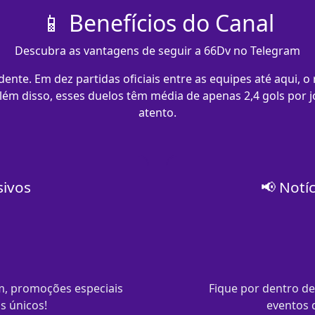
📱 Benefícios do Canal
Descubra as vantagens de seguir a 66Dv no Telegram
dente. Em dez partidas oficiais entre as equipes até aqui, o
 Além disso, esses duelos têm média de apenas 2,4 gols por
atento.
sivos
📢 Notí
m, promoções especiais
Fique por dentro d
s únicos!
eventos 