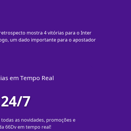
 retrospecto mostra 4 vitórias para o Inter
 jogo, um dado importante para o apostador
cias em Tempo Real
24/7
e todas as novidades, promoções e
da 66Dv em tempo real!