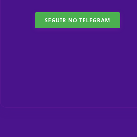
SEGUIR NO TELEGRAM