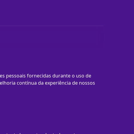
es pessoais fornecidas durante o uso de
elhoria contínua da experiência de nossos