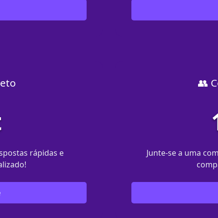
reto
👥 
t
espostas rápidas e
Junte-se a uma com
lizado!
compa
e