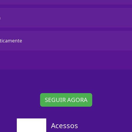
a
aticamente
SEGUIR AGORA
Acessos