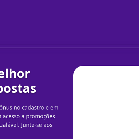
elhor
postas
ônus no cadastro e em
m acesso a promoções
ualável. Junte-se aos