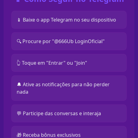
📱 Baixe o app Telegram no seu dispositivo
🔍 Procure por "@666Ub LoginOficial"
👆 Toque em "Entrar" ou "Join"
🔔 Ative as notificações para não perder
nada
💬 Participe das conversas e interaja
🎁 Receba bônus exclusivos