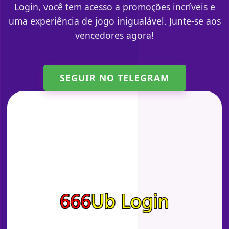
Login, você tem acesso a promoções incríveis e
uma experiência de jogo inigualável. Junte-se aos
vencedores agora!
SEGUIR NO TELEGRAM