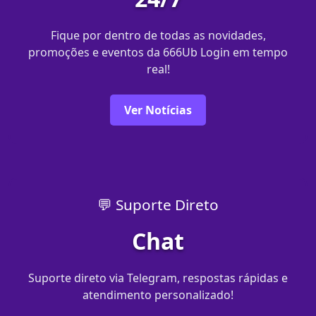
Fique por dentro de todas as novidades,
promoções e eventos da 666Ub Login em tempo
real!
Ver Notícias
💬 Suporte Direto
Chat
Suporte direto via Telegram, respostas rápidas e
atendimento personalizado!