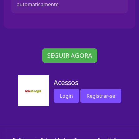
automaticamente
SEGUIR AGORA
Acessos
Login
Registrar-se