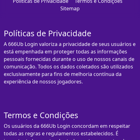
Políticas de Privacidade
Termos e Condições
Sitemap
Políticas de Privacidade
A 666Ub Login valoriza a privacidade de seus usuários e
está empenhada em proteger todas as informações
pessoais fornecidas durante o uso de nossos canais de
comunicação. Todos os dados coletados são utilizados
exclusivamente para fins de melhoria contínua da
experiência de nossos jogadores.
Termos e Condições
Os usuários da 666Ub Login concordam em respeitar
todas as regras e regulamentos estabelecidos. É