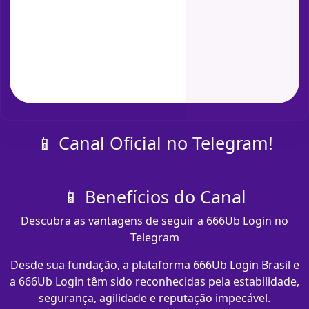
📱 Canal Oficial no Telegram!
📱 Benefícios do Canal
Descubra as vantagens de seguir a 666Ub Login no
Telegram
Desde sua fundação, a plataforma 666Ub Login Brasil e
a 666Ub Login têm sido reconhecidas pela estabilidade,
segurança, agilidade e reputação impecável.