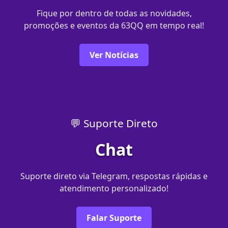
Fique por dentro de todas as novidades,
promoções e eventos da 63QQ em tempo real!
Ver Notícias
💬 Suporte Direto
Chat
Suporte direto via Telegram, respostas rápidas e
atendimento personalizado!
Falar Suporte