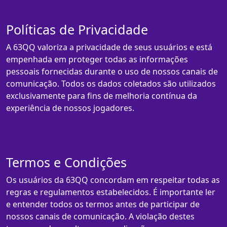
Políticas de Privacidade
A 63QQ valoriza a privacidade de seus usuários e está
empenhada em proteger todas as informações
pessoais fornecidas durante o uso de nossos canais de
comunicação. Todos os dados coletados são utilizados
exclusivamente para fins de melhoria contínua da
experiência de nossos jogadores.
Termos e Condições
Os usuários da 63QQ concordam em respeitar todas as
regras e regulamentos estabelecidos. É importante ler
e entender todos os termos antes de participar de
nossos canais de comunicação. A violação destes