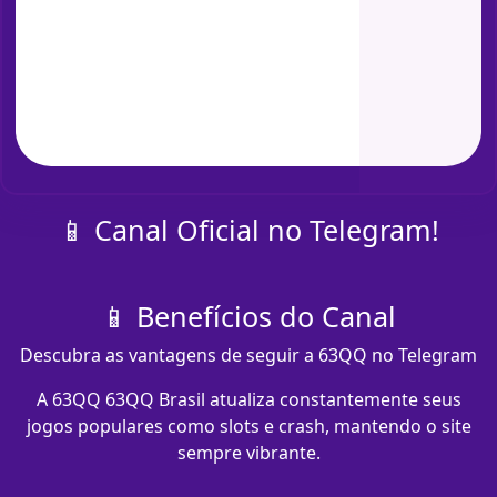
📱 Canal Oficial no Telegram!
📱 Benefícios do Canal
Descubra as vantagens de seguir a 63QQ no Telegram
A 63QQ 63QQ Brasil atualiza constantemente seus
jogos populares como slots e crash, mantendo o site
sempre vibrante.