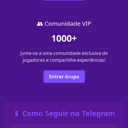
👥 Comunidade VIP
1000+
Junte-se a uma comunidade exclusiva de
jogadores e compartilhe experiências!
Entrar Grupo
📱 Como Seguir no Telegram