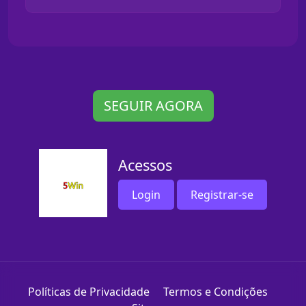
SEGUIR AGORA
Acessos
Login
Registrar-se
Políticas de Privacidade
Termos e Condições