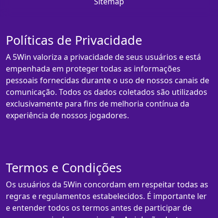
Sitemap
Políticas de Privacidade
A 5Win valoriza a privacidade de seus usuários e está
empenhada em proteger todas as informações
pessoais fornecidas durante o uso de nossos canais de
comunicação. Todos os dados coletados são utilizados
exclusivamente para fins de melhoria contínua da
experiência de nossos jogadores.
Termos e Condições
Os usuários da 5Win concordam em respeitar todas as
regras e regulamentos estabelecidos. É importante ler
e entender todos os termos antes de participar de