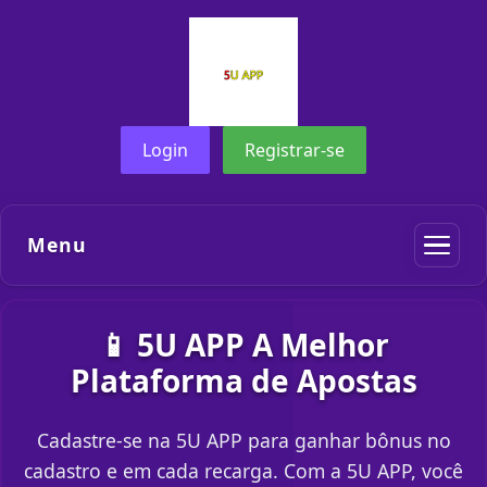
Login
Registrar-se
Menu
📱 5U APP A Melhor
Plataforma de Apostas
Cadastre-se na 5U APP para ganhar bônus no
cadastro e em cada recarga. Com a 5U APP, você