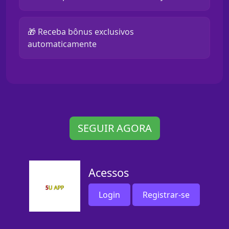
🎁 Receba bônus exclusivos
automaticamente
SEGUIR AGORA
Acessos
Login
Registrar-se