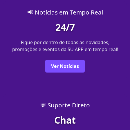
📢 Notícias em Tempo Real
24/7
Fique por dentro de todas as novidades,
promoções e eventos da 5U APP em tempo real!
Ver Notícias
💬 Suporte Direto
Chat