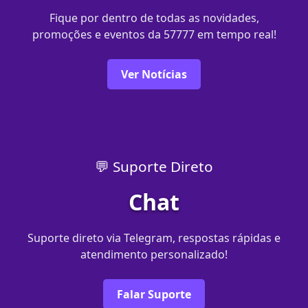
Fique por dentro de todas as novidades,
promoções e eventos da 57777 em tempo real!
Ver Notícias
💬 Suporte Direto
Chat
Suporte direto via Telegram, respostas rápidas e
atendimento personalizado!
Falar Suporte