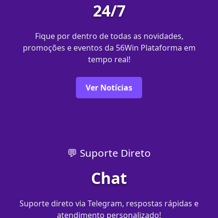
24/7
Fique por dentro de todas as novidades,
promoções e eventos da 56Win Plataforma em
tempo real!
Ver Notícias
💬 Suporte Direto
Chat
Suporte direto via Telegram, respostas rápidas e
atendimento personalizado!