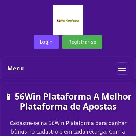
Login
Registrar-se
Menu
📱 56Win Plataforma A Melhor
Plataforma de Apostas
Cadastre-se na 56Win Plataforma para ganhar
bônus no cadastro e em cada recarga. Com a