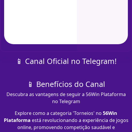
📱 Canal Oficial no Telegram!
📱 Benefícios do Canal
Descubra as vantagens de seguir a 56Win Plataforma
no Telegram
Explore como a categoria 'Torneios' no
56Win
Plataforma
está revolucionando a experiência de jogos
online, promovendo competição saudável e