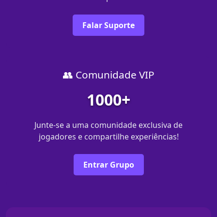
Falar Suporte
👥 Comunidade VIP
1000+
Junte-se a uma comunidade exclusiva de
jogadores e compartilhe experiências!
Entrar Grupo