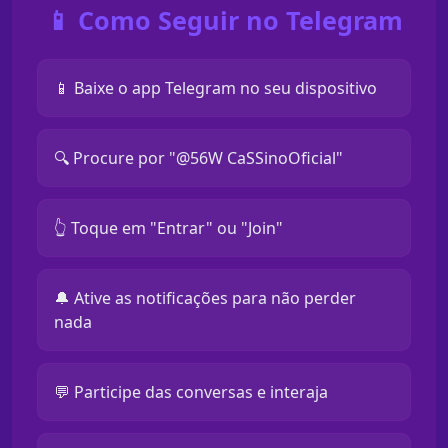
📱 Como Seguir no Telegram
📱 Baixe o app Telegram no seu dispositivo
🔍 Procure por "@56W CaSSinoOficial"
👆 Toque em "Entrar" ou "Join"
🔔 Ative as notificações para não perder
nada
💬 Participe das conversas e interaja