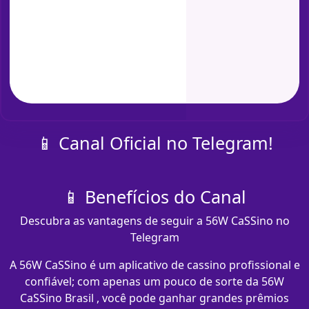
📱 Canal Oficial no Telegram!
📱 Benefícios do Canal
Descubra as vantagens de seguir a 56W CaSSino no
Telegram
A 56W CaSSino é um aplicativo de cassino profissional e
confiável; com apenas um pouco de sorte da 56W
CaSSino Brasil , você pode ganhar grandes prêmios