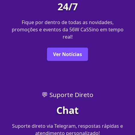
24/7
Fique por dentro de todas as novidades,
promoções e eventos da 56W CaSSino em tempo
real!
Ver Notícias
💬 Suporte Direto
Chat
Suporte direto via Telegram, respostas rápidas e
atendimento personalizado!