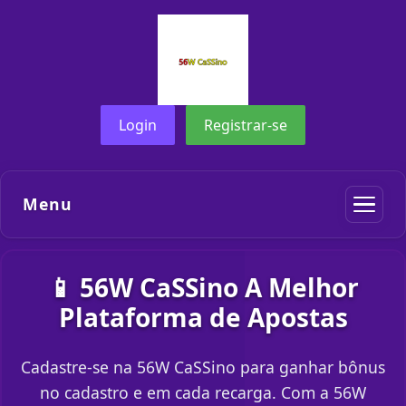
Login
Registrar-se
Menu
📱 56W CaSSino A Melhor
Plataforma de Apostas
Cadastre-se na 56W CaSSino para ganhar bônus
no cadastro e em cada recarga. Com a 56W