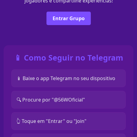
jogadores e compartilhe experiências!
Entrar Grupo
📱 Como Seguir no Telegram
📱 Baixe o app Telegram no seu dispositivo
🔍 Procure por "@56WOficial"
👆 Toque em "Entrar" ou "Join"