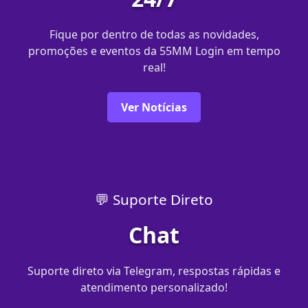
Fique por dentro de todas as novidades,
promoções e eventos da 55MM Login em tempo
real!
Ver Notícias
💬 Suporte Direto
Chat
Suporte direto via Telegram, respostas rápidas e
atendimento personalizado!