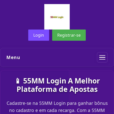
Login
Registrar-se
Menu
📱 55MM Login A Melhor
Plataforma de Apostas
Cadastre-se na 55MM Login para ganhar bônus
no cadastro e em cada recarga. Com a 55MM