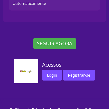
automaticamente
SEGUIR AGORA
Acessos
Login
Registrar-se