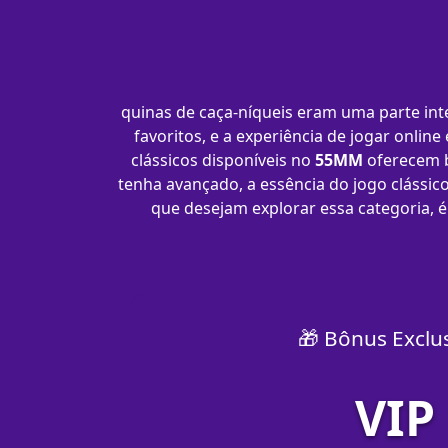
quinas de caça-níqueis eram uma parte inte
favoritos, e a experiência de jogar onlin
clássicos disponíveis no
55MM
oferecem b
tenha avançado, a essência do jogo clássi
que desejam explorar essa categoria, é
🎁 Bônus Exclu
VIP