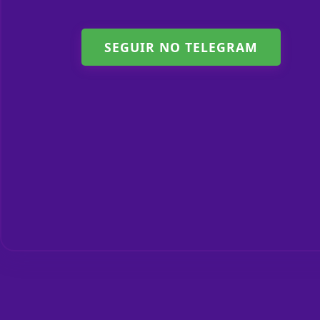
SEGUIR NO TELEGRAM