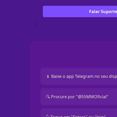
Falar Suport
📱 Baixe o app Telegram no seu disp
🔍 Procure por "@55MMOficial"