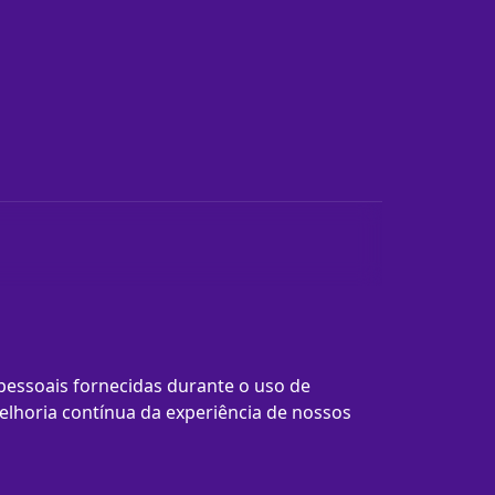
pessoais fornecidas durante o uso de
elhoria contínua da experiência de nossos