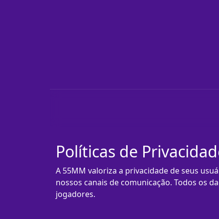
Políticas de Privacida
A 55MM valoriza a privacidade de seus usu
nossos canais de comunicação. Todos os dad
jogadores.