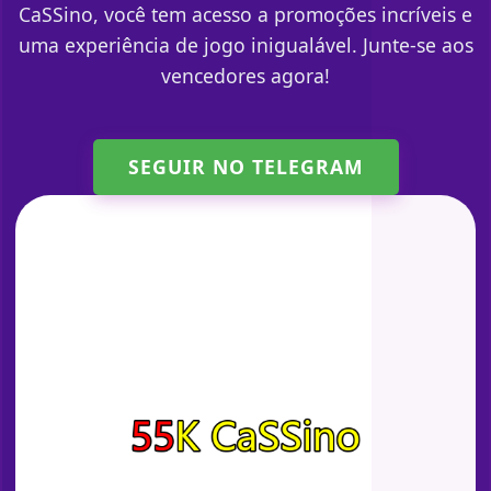
CaSSino, você tem acesso a promoções incríveis e
uma experiência de jogo inigualável. Junte-se aos
vencedores agora!
SEGUIR NO TELEGRAM