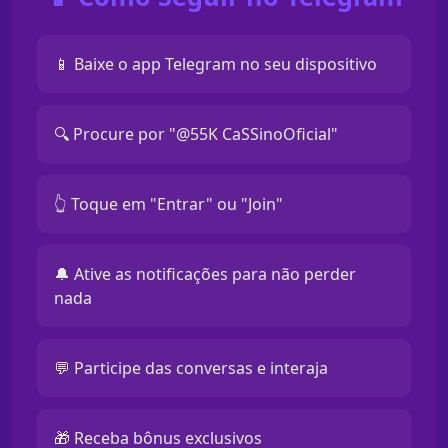
📱 Baixe o app Telegram no seu dispositivo
🔍 Procure por "@55K CaSSinoOficial"
👆 Toque em "Entrar" ou "Join"
🔔 Ative as notificações para não perder
nada
💬 Participe das conversas e interaja
🎁 Receba bônus exclusivos