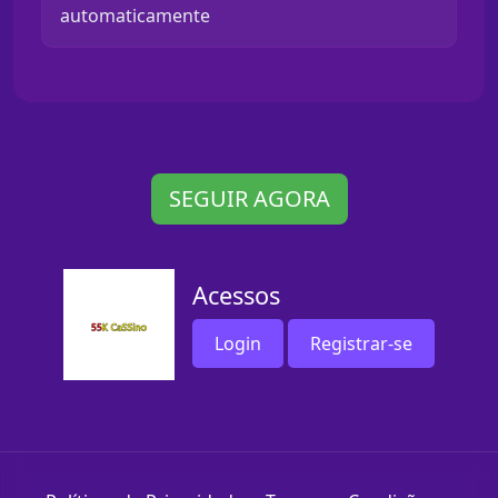
automaticamente
SEGUIR AGORA
Acessos
Login
Registrar-se