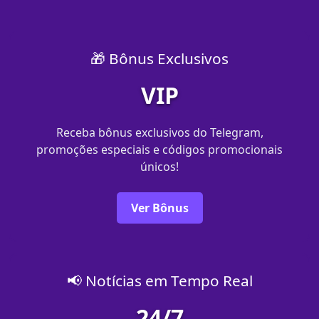
🎁 Bônus Exclusivos
VIP
Receba bônus exclusivos do Telegram,
promoções especiais e códigos promocionais
únicos!
Ver Bônus
📢 Notícias em Tempo Real
24/7