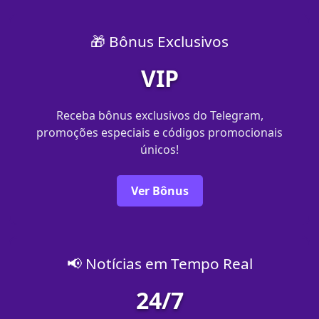
🎁 Bônus Exclusivos
VIP
Receba bônus exclusivos do Telegram,
promoções especiais e códigos promocionais
únicos!
Ver Bônus
📢 Notícias em Tempo Real
24/7