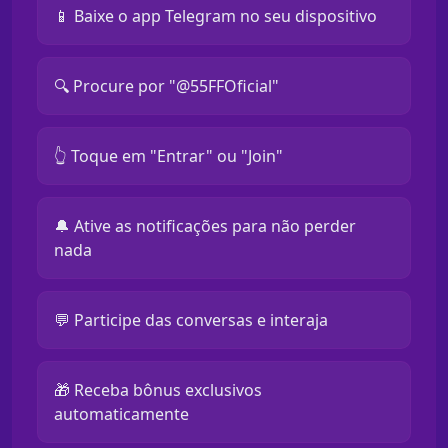
📱 Baixe o app Telegram no seu dispositivo
🔍 Procure por "@55FFOficial"
👆 Toque em "Entrar" ou "Join"
🔔 Ative as notificações para não perder
nada
💬 Participe das conversas e interaja
🎁 Receba bônus exclusivos
automaticamente