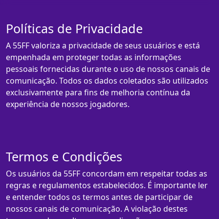
Políticas de Privacidade
A 55FF valoriza a privacidade de seus usuários e está
empenhada em proteger todas as informações
pessoais fornecidas durante o uso de nossos canais de
comunicação. Todos os dados coletados são utilizados
exclusivamente para fins de melhoria contínua da
experiência de nossos jogadores.
Termos e Condições
Os usuários da 55FF concordam em respeitar todas as
regras e regulamentos estabelecidos. É importante ler
e entender todos os termos antes de participar de
nossos canais de comunicação. A violação destes