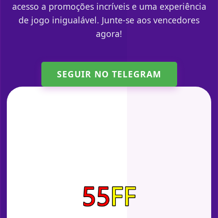
acesso a promoções incríveis e uma experiência
de jogo inigualável. Junte-se aos vencedores
agora!
SEGUIR NO TELEGRAM