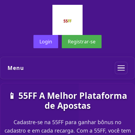
Login
Registrar-se
Menu
📱 55FF A Melhor Plataforma
de Apostas
Cadastre-se na 55FF para ganhar bônus no
cadastro e em cada recarga. Com a 55FF, você tem