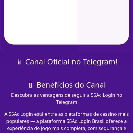
📱 Canal Oficial no Telegram!
📱 Benefícios do Canal
Descubra as vantagens de seguir a 55Ac Login no
Telegram
A 55Ac Login está entre as plataformas de cassino mais
populares — a plataforma 55Ac Login Brasil oferece a
experiência de jogo mais completa, com segurança e