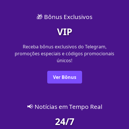
🎁 Bônus Exclusivos
VIP
Receba bônus exclusivos do Telegram,
promoções especiais e códigos promocionais
únicos!
Ver Bônus
📢 Notícias em Tempo Real
24/7