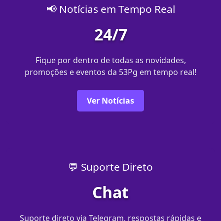
📢 Notícias em Tempo Real
24/7
Fique por dentro de todas as novidades,
promoções e eventos da 53Pg em tempo real!
Ver Notícias
💬 Suporte Direto
Chat
Suporte direto via Telegram, respostas rápidas e