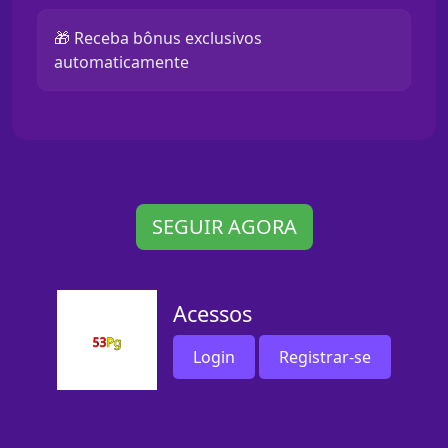
🎁 Receba bônus exclusivos
automaticamente
SEGUIR AGORA
Acessos
Login
Registrar-se