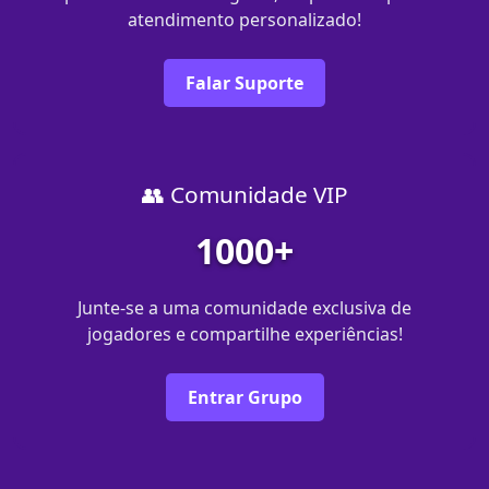
atendimento personalizado!
Falar Suporte
👥 Comunidade VIP
1000+
Junte-se a uma comunidade exclusiva de
jogadores e compartilhe experiências!
Entrar Grupo