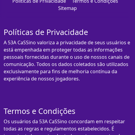
Políticas de Privacidade
Termos e Condições
Sitemap
Políticas de Privacidade
A 53A CaSSino valoriza a privacidade de seus usuários e
está empenhada em proteger todas as informações
pessoais fornecidas durante o uso de nossos canais de
comunicação. Todos os dados coletados são utilizados
exclusivamente para fins de melhoria contínua da
experiência de nossos jogadores.
Termos e Condições
Os usuários da 53A CaSSino concordam em respeitar
todas as regras e regulamentos estabelecidos. É