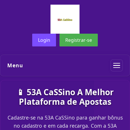
Login
Registrar-se
Menu
📱 53A CaSSino A Melhor
Plataforma de Apostas
Cadastre-se na 53A CaSSino para ganhar bônus
no cadastro e em cada recarga. Com a 53A