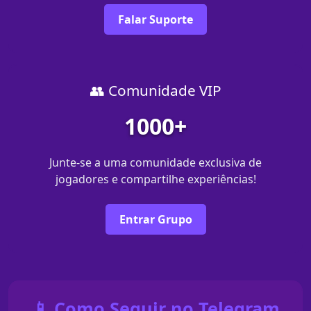
Falar Suporte
👥 Comunidade VIP
1000+
Junte-se a uma comunidade exclusiva de
jogadores e compartilhe experiências!
Entrar Grupo
📱 Como Seguir no Telegram