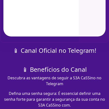
📱 Canal Oficial no Telegram!
📱 Benefícios do Canal
Descubra as vantagens de seguir a 53A CaSSino no
Telegram
Defina uma senha segura: É essencial definir uma
senha forte para garantir a segurança da sua conta no
53A CaSSino com​.