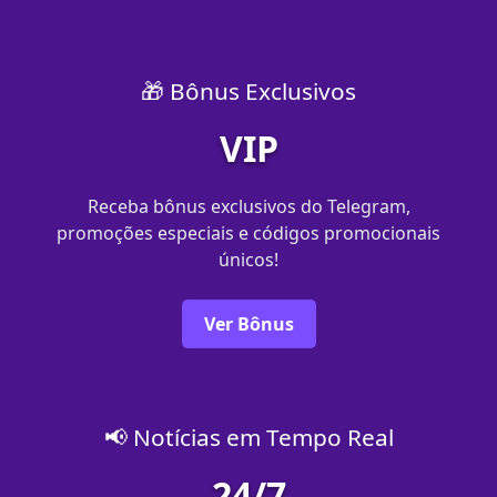
🎁 Bônus Exclusivos
VIP
Receba bônus exclusivos do Telegram,
promoções especiais e códigos promocionais
únicos!
Ver Bônus
📢 Notícias em Tempo Real
24/7