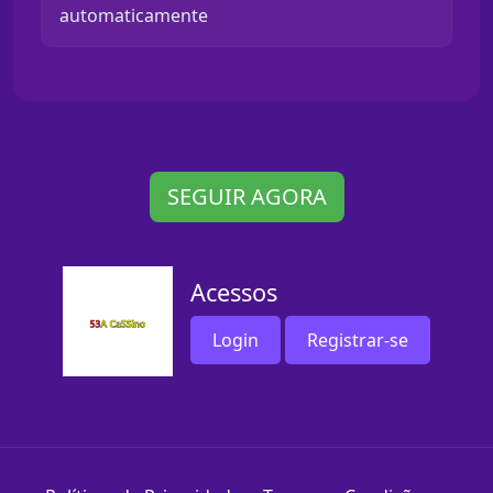
automaticamente
SEGUIR AGORA
Acessos
Login
Registrar-se