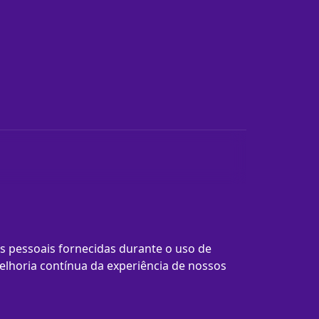
s pessoais fornecidas durante o uso de
elhoria contínua da experiência de nossos