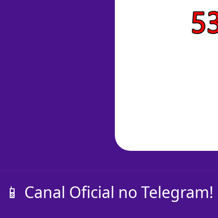
📱 Canal Oficial no Telegram!