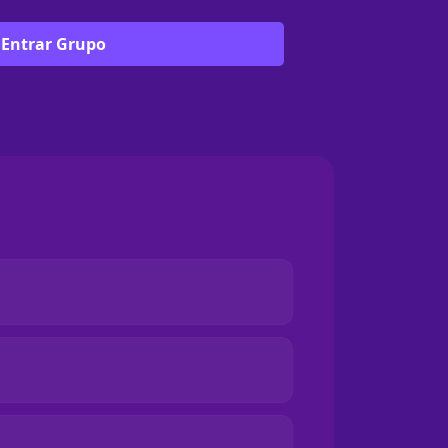
Entrar Grupo