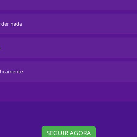
erder nada
a
aticamente
SEGUIR AGORA